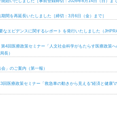
開始いたしました［事前登録締切：2026年6月14日（日）ま
集期間を再延長いたしました［締切：3月6日（金）まで］
デンスに関するレポート を発行いたしました（JHPRA Working
催 第4回医療政策セミナー「人文社会科学がもたらす医療政策へ
務局長）
集会」のご案内（第一報）
第3回医療政策セミナー「救急車の動きから見える“経済と健康”の